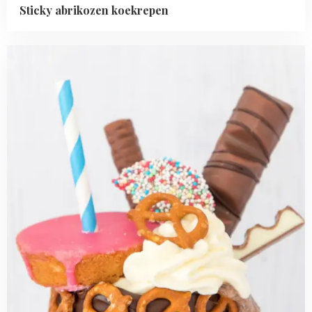
Sticky abrikozen koekrepen
Read
more
about
Chocolade
freakshake