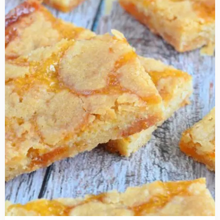
Sticky
abrikozen
koekrepen