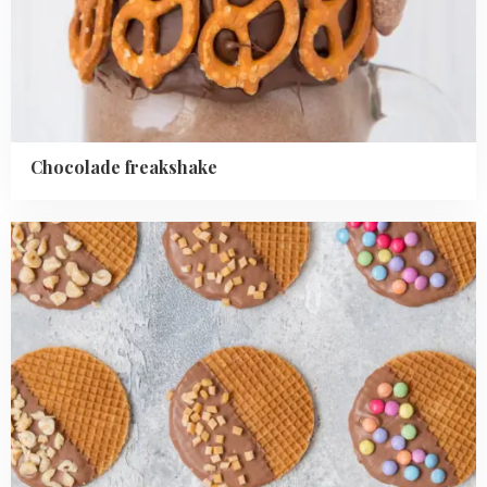
Chocolade freakshake
Read
more
about
Versierde
chocolade
stroopwafels