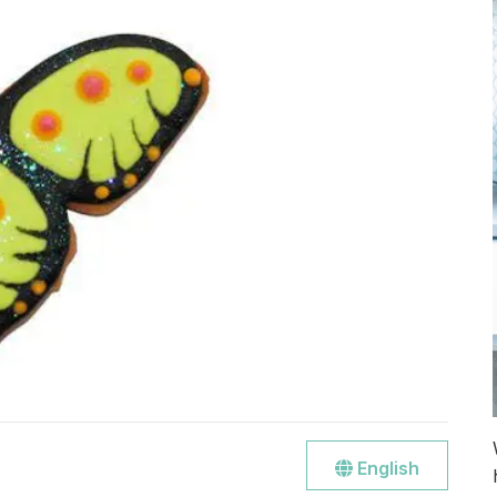
Go
English