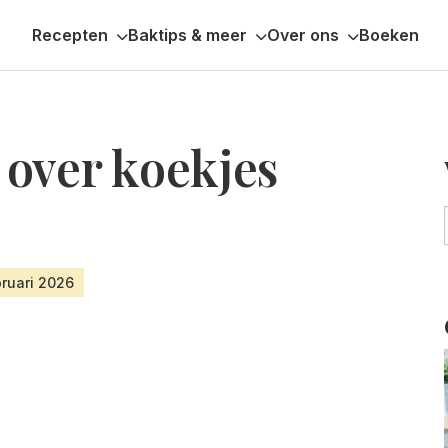
Recepten
Baktips & meer
Over ons
Boeken
s over koekjes
bruari 2026