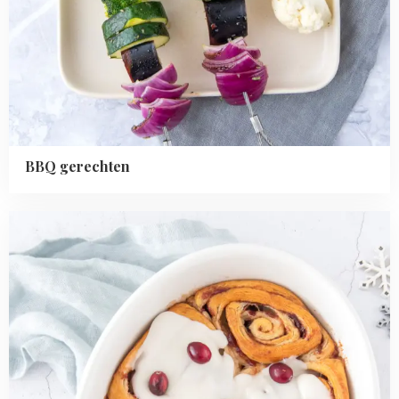
BBQ gerechten
Read
more
about
Kerstbrunch
inspiratie