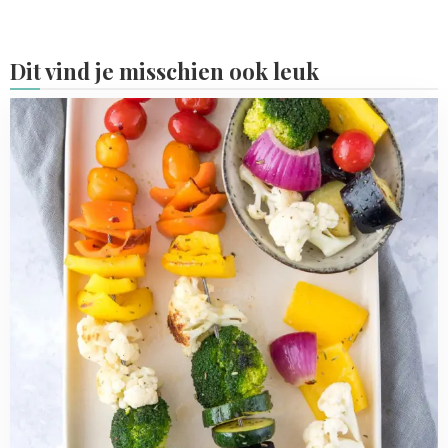
Dit vind je misschien ook leuk
Read
more
about
BBQ
gerechten