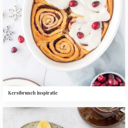
Kerstbrunch inspiratie
Read
more
about